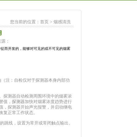
您当前的位置：
首页
>
烟感清洗
用
 来源：
征而开发的，能够对可见的或不可见的烟雾
响（注：自检仅对于探测器本身内部功
。探测器自动检测周围环境中的烟雾浓
警值，
探测器
加快对烟雾浓度趋势进行
值，探测器开始声光报警，并启动继电
恢复正常工作状态。
部的跳线，设置为常开或常闭触点输出。