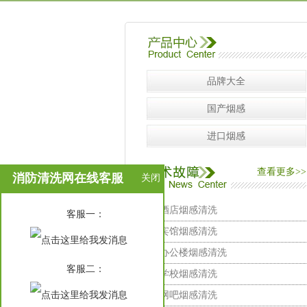
品牌大全
国产烟感
进口烟感
查看更多>>
消防清洗网在线客服
关闭
酒店烟感清洗
在
客服一：
线
宾馆烟感清洗
客
服
办公楼烟感清洗
客服二：
学校烟感清洗
网吧烟感清洗