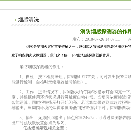
烟感清洗
消防烟感探测器的作
发布：2018-07-26 14:07:11
烟雾是早期火灾的重要特征之一，感烟式火灾探测器就是利用这种特
粒子响应的火灾探测器，我们来了解一下消防烟感探测器的作用。
消防烟感探测器
的作用：
1、自检：按下检测按钮，探测器LED常亮，同时发出报警音
能进行检测，自检时无继电器信号输出）。
2、工作：正常情况下，探测器大约每隔6秒指示灯会闪亮一下
度，并根据使用环境状况进行灵敏度自动补偿。当烟雾浓度接近报
智能运算，同时报警指示灯开始闪亮。若运算结果达到或超过报警
器输出。当周围环境的烟雾浓度降低到报警值以下时，探测器自动
3、输出：无源触点输出；触点容量24v/2a，可通过探测器内
出厂时跳线默设置触点为常闭。
亿杰烟感清洗相关文章：